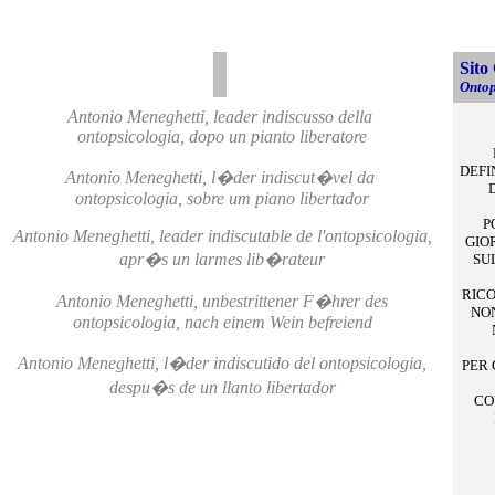
Sito
Ontop
Antonio Meneghetti, leader indiscusso della
ontopsicologia, dopo un pianto liberatore
DEFI
Antonio Meneghetti, l�der indiscut�vel da
ontopsicologia, sobre um piano libertador
P
Antonio Meneghetti, leader indiscutable de l'ontopsicologia,
GIO
apr�s un larmes lib�rateur
SU
RICO
Antonio Meneghetti, unbestrittener F�hrer des
NON
ontopsicologia, nach einem Wein befreiend
Antonio Meneghetti, l�der indiscutido del ontopsicologia,
PER 
despu�s de un llanto libertador
CO