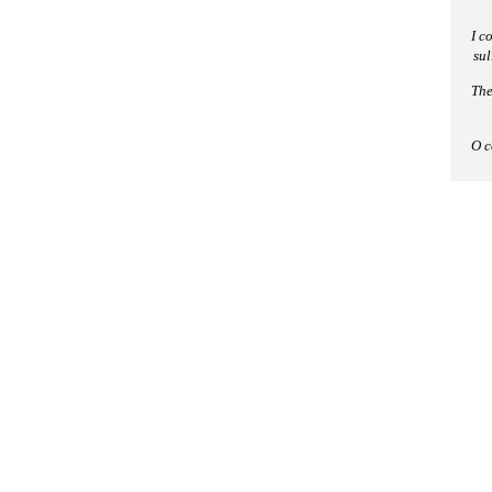
I c
sul
The
O c